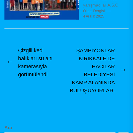
yarışmacılar A.S.C
Derneğimiz
Oltacı Dergisi
4 Aralık 2025
tarafından Surf
Casting disiplininde
Amatör ve Sportif
Olta Balıkçılığını
tanıtarak,...
Yazı
Çizgili kedi
ŞAMPİYONLAR
balıkları su altı
KIRIKKALE’DE
gezinmesi
Previous
kamerasıyla
HACILAR
post:
Ne
görüntülendi
BELEDİYESİ
pos
KAMP ALANINDA
BULUŞUYORLAR.
Ara