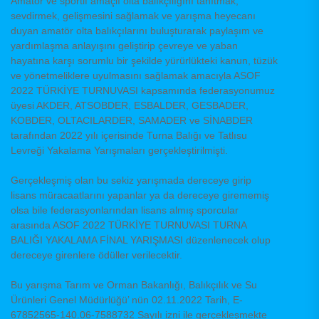
Amatör ve sportif amaçlı olta balıkçılığını tanıtmak,
sevdirmek, gelişmesini sağlamak ve yarışma heyecanı
duyan amatör olta balıkçılarını buluşturarak paylaşım ve
yardımlaşma anlayışını geliştirip çevreye ve yaban
hayatına karşı sorumlu bir şekilde yürürlükteki kanun, tüzük
ve yönetmeliklere uyulmasını sağlamak amacıyla ASOF
2022 TÜRKİYE TURNUVASI kapsamında federasyonumuz
üyesi AKDER, ATSOBDER, ESBALDER, GESBADER,
KOBDER, OLTACILARDER, SAMADER ve SİNABDER
tarafından 2022 yılı içerisinde Turna Balığı ve Tatlısu
Levreği Yakalama Yarışmaları gerçekleştirilmişti.
Gerçekleşmiş olan bu sekiz yarışmada dereceye girip
lisans müracaatlarını yapanlar ya da dereceye girememiş
olsa bile federasyonlarından lisans almış sporcular
arasında ASOF 2022 TÜRKİYE TURNUVASI TURNA
BALIĞI YAKALAMA FİNAL YARIŞMASI düzenlenecek olup
dereceye girenlere ödüller verilecektir.
Bu yarışma Tarım ve Orman Bakanlığı, Balıkçılık ve Su
Ürünleri Genel Müdürlüğü’ nün 02.11.2022 Tarih, E-
67852565-140.06-7588732 Sayılı izni ile gerçekleşmekte