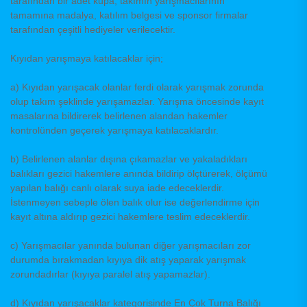
tarafından bir adet kupa, takımın yarışmacılarının
tamamına madalya, katılım belgesi ve sponsor firmalar
tarafından çeşitli hediyeler verilecektir.
Kıyıdan yarışmaya katılacaklar için;
a) Kıyıdan yarışacak olanlar ferdi olarak yarışmak zorunda
olup takım şeklinde yarışamazlar. Yarışma öncesinde kayıt
masalarına bildirerek belirlenen alandan hakemler
kontrolünden geçerek yarışmaya katılacaklardır.
b) Belirlenen alanlar dışına çıkamazlar ve yakaladıkları
balıkları gezici hakemlere anında bildirip ölçtürerek, ölçümü
yapılan balığı canlı olarak suya iade edeceklerdir.
İstenmeyen sebeple ölen balık olur ise değerlendirme için
kayıt altına aldırıp gezici hakemlere teslim edeceklerdir.
c) Yarışmacılar yanında bulunan diğer yarışmacıları zor
durumda bırakmadan kıyıya dik atış yaparak yarışmak
zorundadırlar (kıyıya paralel atış yapamazlar).
d) Kıyıdan yarışacaklar kategorisinde En Çok Turna Balığı