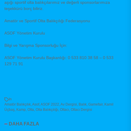
aşığı sportif olta balıkçılarımız ve değerli sponsorlarımıza
teşekkürü borç biliriz.
Amatör ve Sportif Olta Balıkçılığı Federasyonu
ASOF Yönetim Kurulu
Bilgi ve Yarışma Sponsorluğu İçin:
ASOF Yönetim Kurulu Başkanlığı: 0 533 810 38 58 – 0 533
129 71 91
In
Amatör Balıkçılık
,
Asof
,
ASOF 2022
,
Av Dergisi
,
Balık
,
Gamefair
,
Kamil
Üçbaş
,
Kamp
,
Olta
,
Olta Balıkçılığı
,
Oltacı
,
Oltacı Dergisi
DAHA FAZLA