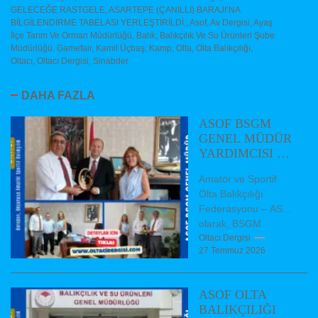
GELECEĞE RASTGELE
,
ASARTEPE (ÇANILLI) BARAJI’NA
BİLGİLENDİRME TABELASI YERLEŞTİRİLDİ.
,
Asof
,
Av Dergisi
,
Ayaş
İlçe Tarım Ve Orman Müdürlüğü
,
Balık
,
Balıkçılık Ve Su Ürünleri Şube
Müdürlüğü
,
Gamefair
,
Kamil Üçbaş
,
Kamp
,
Olta
,
Olta Balıkçılığı
,
Oltacı
,
Oltacı Dergisi
,
Sinabder
DAHA FAZLA
ASOF BSGM
GENEL MÜDÜR
YARDIMCISI VE
DAİRE
Amatör ve Sportif
BAŞKANLARINI
Olta Balıkçılığı
ZİYARET ETTİ
Federasyonu – ASOF
olarak, BSGM
Balıkçılık ve Su
Oltacı Dergisi
27 Temmuz 2026
Ürünleri Genel Müdür
Yardımcımız Dr.
Hüseyin AKBAŞ,...
ASOF OLTA
BALIKÇILIĞI