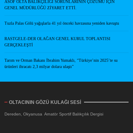
ASOF OLTA BALIKÇILIĞI SORUNLARININ ÇÖZÜMÜ İÇİN
GENEL MÜDÜRLÜĞÜ ZİYARET ETTİ.
Tuzla Palas Gölü yağışlarla 41 yıl önceki havzasına yeniden kavuştu
RASTGELE-DER OLAĞAN GENEL KURUL TOPLANTISI
GERÇEKLEŞTİ
Tarım ve Orman Bakanı İbrahim Yumaklı, “Türkiye’nin 2025’te su
ürünleri ihracatı 2,3 milyar dolara ulaştı”
OLTACININ GÖZÜ KULAĞI SESİ
Dereden, Okyanusa Amatör Sportif Balıkçılık Dergisi