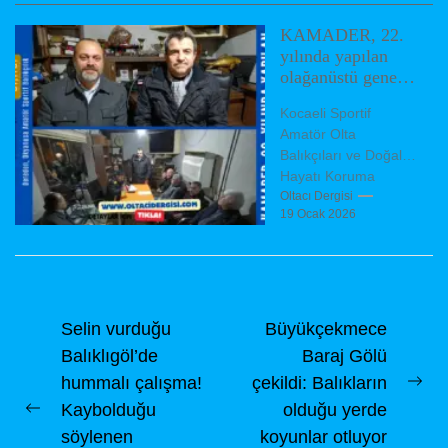
500 milyon...
KAMADER, 22.
yılında yapılan
olağanüstü genel
kurulda yeni
Kocaeli Sportif
yönetimini
Amatör Olta
belirledi
Balıkçıları ve Doğal
Hayatı Koruma
Derneği (KAMADER),
Oltacı Dergisi
19 Ocak 2026
olağanüstü genel
kurul toplantısını
dernek binasında,
dernek tüzüğü
hükümleri...
Yazı
Selin vurduğu
Büyükçekmece
Balıklıgöl’de
Baraj Gölü
gezinmesi
hummalı çalışma!
çekildi: Balıkların
Ne
Kaybolduğu
olduğu yerde
Previous
pos
söylenen
koyunlar otluyor