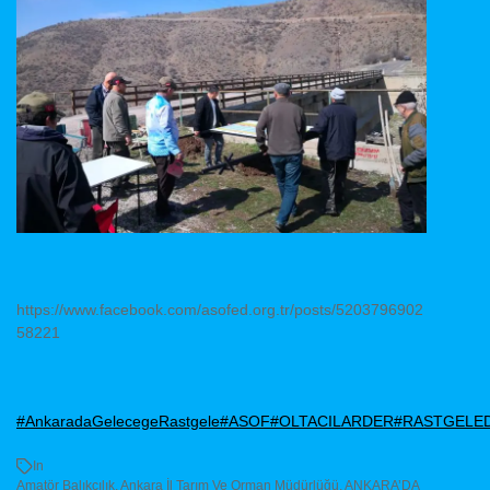
https://www.facebook.com/asofed.org.tr/posts/5203796902
58221
#AnkaradaGelecegeRastgele
#ASOF
#OLTACILARDER
#RASTGELE
In
Amatör Balıkçılık
,
Ankara İl Tarım Ve Orman Müdürlüğü
,
ANKARA’DA