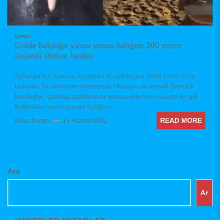
GENEL
Gölde bulduğu yavru yunus balığını 200 metre
koşarak denize bıraktı
Sakarya’nın Karasu ilçesinde Küçükboğaz Gölü kenarında
bulunan bir restoran işletmecisi Hüseyin ve İsmail Şentürk
kardeşler, gündüz saatlerinde personellerinin uyarısı ile gölde
buldukları yavru yunus balığını...
READ MORE
Oltacı Dergisi
13 Haziran 2021
Ara
Ar