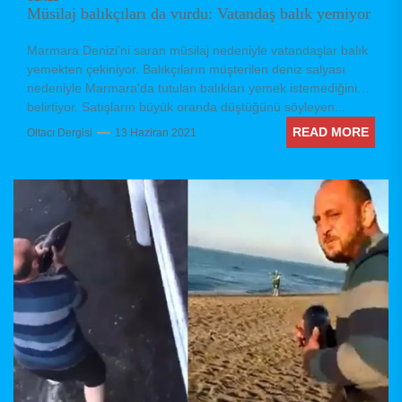
Müsilaj balıkçıları da vurdu: Vatandaş balık yemiyor
Marmara Denizi'ni saran müsilaj nedeniyle vatandaşlar balık
yemekten çekiniyor. Balıkçıların müşterilen deniz salyası
nedeniyle Marmara'da tutulan balıkları yemek istemediğini
belirtiyor. Satışların büyük oranda düştüğünü söyleyen...
READ MORE
Oltacı Dergisi
13 Haziran 2021