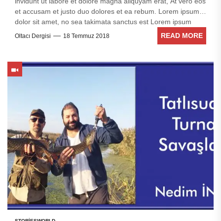
invidunt ut labore et dolore magna aliquyam erat, At vero eos
et accusam et justo duo dolores et ea rebum. Lorem ipsum
dolor sit amet, no sea takimata sanctus est Lorem ipsum
dolor sit amet. Stet clita kasd gubergren, no sea takimata
READ MORE
Oltacı Dergisi
18 Temmuz 2018
sanctus est Lorem ipsum dolor sit amet. no sea takimata
sanctus est Lorem ipsum dolor sit amet. no sea takimata
sanctus est Lorem ipsum dolor sit amet. sed diam voluptua.
STORIES
WORLD