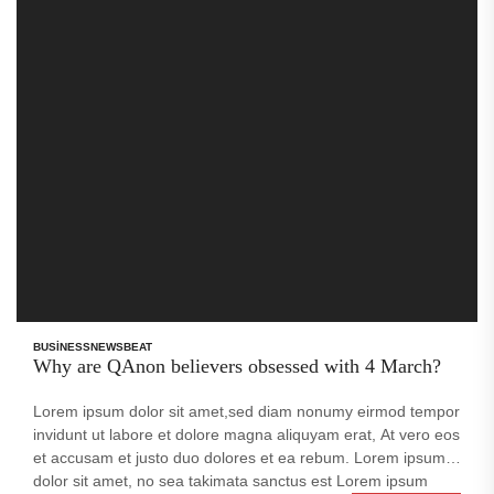
BUSINESS
NEWSBEAT
Why are QAnon believers obsessed with 4 March?
Lorem ipsum dolor sit amet,sed diam nonumy eirmod tempor
invidunt ut labore et dolore magna aliquyam erat, At vero eos
et accusam et justo duo dolores et ea rebum. Lorem ipsum
dolor sit amet, no sea takimata sanctus est Lorem ipsum