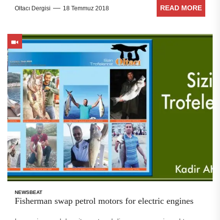
dolor sit amet. Stet clita kasd gubergren, no sea takimata
READ MORE
Oltacı Dergisi
18 Temmuz 2018
sanctus est Lorem ipsum dolor sit amet. no sea takimata
sanctus est Lorem ipsum dolor sit amet. no sea takimata
sanctus est Lorem ipsum dolor sit amet. sed diam voluptua.
NEWSBEAT
Fisherman swap petrol motors for electric engines