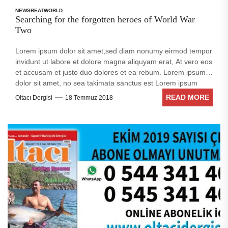
NEWSBEAT
WORLD
Searching for the forgotten heroes of World War
Two
Lorem ipsum dolor sit amet,sed diam nonumy eirmod tempor
invidunt ut labore et dolore magna aliquyam erat, At vero eos
et accusam et justo duo dolores et ea rebum. Lorem ipsum
dolor sit amet, no sea takimata sanctus est Lorem ipsum
dolor sit amet. Stet clita kasd gubergren, no sea takimata
READ MORE
Oltacı Dergisi
18 Temmuz 2018
sanctus est Lorem ipsum dolor sit amet. no sea takimata
sanctus est Lorem ipsum dolor sit amet. no sea takimata
sanctus est Lorem ipsum dolor sit amet. sed diam voluptua.