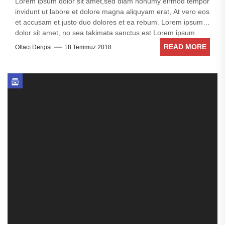
Lorem ipsum dolor sit amet,sed diam nonumy eirmod tempor
invidunt ut labore et dolore magna aliquyam erat, At vero eos
et accusam et justo duo dolores et ea rebum. Lorem ipsum
dolor sit amet, no sea takimata sanctus est Lorem ipsum
dolor sit amet. Stet clita kasd gubergren, no sea takimata
READ MORE
Oltacı Dergisi
18 Temmuz 2018
sanctus est Lorem ipsum dolor sit amet. no sea takimata
sanctus est Lorem ipsum dolor sit amet. no sea takimata
sanctus est Lorem ipsum dolor sit amet. sed diam voluptua.