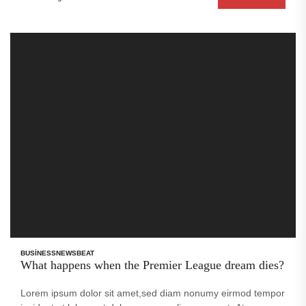
sanctus est Lorem ipsum dolor sit amet. no sea takimata
sanctus est Lorem ipsum dolor sit amet. no sea takimata
sanctus est Lorem ipsum dolor sit amet. sed diam voluptua.
BUSINESS
NEWSBEAT
What happens when the Premier League dream dies?
Lorem ipsum dolor sit amet,sed diam nonumy eirmod tempor