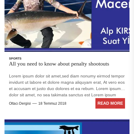
SPORTS
All you need to know about penalty shootouts
Lorem ipsum dolor sit amet,sed diam nonumy eirmod tempor
invidunt ut labore et dolore magna aliquyam erat, At vero eos
et accusam et justo duo dolores et ea rebum. Lorem ipsum
dolor sit amet, no sea takimata sanctus est Lorem ipsum
dolor sit amet. Stet clita kasd gubergren, no sea takimata
READ MORE
Oltacı Dergisi
18 Temmuz 2018
sanctus est Lorem ipsum dolor sit amet. no sea takimata
sanctus est Lorem ipsum dolor sit amet. no sea takimata
sanctus est Lorem ipsum dolor sit amet. sed diam voluptua.