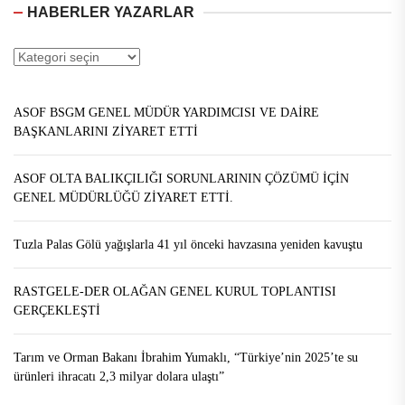
HABERLER YAZARLAR
Haberler
Yazarlar
ASOF BSGM GENEL MÜDÜR YARDIMCISI VE DAİRE
BAŞKANLARINI ZİYARET ETTİ
ASOF OLTA BALIKÇILIĞI SORUNLARININ ÇÖZÜMÜ İÇİN
GENEL MÜDÜRLÜĞÜ ZİYARET ETTİ.
Tuzla Palas Gölü yağışlarla 41 yıl önceki havzasına yeniden kavuştu
RASTGELE-DER OLAĞAN GENEL KURUL TOPLANTISI
GERÇEKLEŞTİ
Tarım ve Orman Bakanı İbrahim Yumaklı, “Türkiye’nin 2025’te su
ürünleri ihracatı 2,3 milyar dolara ulaştı”