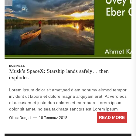
BUSINESS
Musk’s SpaceX: Starship lands safely… then
explodes
Lorem ipsum dolor sit amet,sed diam nonumy eirmod tempor
invidunt ut labore et dolore magna aliquyam erat, At vero eos
et accusam et justo duo dolores et ea rebum. Lorem ipsum
dolor sit amet, no sea takimata sanctus est Lorem ipsum
dolor sit amet. Stet clita kasd gubergren, no sea takimata
READ MORE
Oltacı Dergisi
18 Temmuz 2018
sanctus est Lorem ipsum dolor sit amet. no sea takimata
sanctus est Lorem ipsum dolor sit amet. no sea takimata
sanctus est Lorem ipsum dolor sit amet. sed diam voluptua.