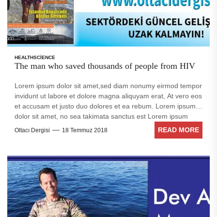
HEALTH
SCIENCE
The man who saved thousands of people from HIV
Lorem ipsum dolor sit amet,sed diam nonumy eirmod tempor
invidunt ut labore et dolore magna aliquyam erat, At vero eos
et accusam et justo duo dolores et ea rebum. Lorem ipsum
dolor sit amet, no sea takimata sanctus est Lorem ipsum
dolor sit amet. Stet clita kasd gubergren, no sea takimata
READ MORE
Oltacı Dergisi
18 Temmuz 2018
sanctus est Lorem ipsum dolor sit amet. no sea takimata
sanctus est Lorem ipsum dolor sit amet. no sea takimata
sanctus est Lorem ipsum dolor sit amet. sed diam voluptua.