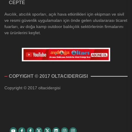
CEPTE
Avcılık, atıcılık sporları, açık hava etkinlikleri için ekipman ve sivil
ve resmi güvenlik uygulamaları için önde gelen uluslararası ticaret
fuarları, av doğa kamp outdoor balıkçılık sektörlerinin firmalarını
ve ürünlerini keşfet.
COPYIGHT © 2017 OLTACIDERGISI
Copyright © 2017 oltacidergisi
Youtube
Facebook
Facebook
Twitter
Twitter
Linkedin
Instagram
Instagram