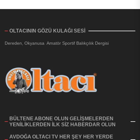
OLTACININ GÖZÜ KULAĞI SESİ
Dereden, Okyanusa Amatör Sportif Balıkçılık Dergisi
BÜLTENE ABONE OLUN GELİŞMELERDEN
YENİLİKLERDEN İLK SİZ HABERDAR OLUN
AVDOĞA OLTACI TV HER ŞEY HER YERDE