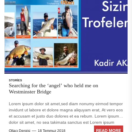
STORIES
Searching for the ‘angel’ who held me on
Westminster Bridge
Lorem ipsum dolor sit amet,sed diam nonumy eirmod tempor
invidunt ut labore et dolore magna aliquyam erat, At vero eos
et accusam et justo duo dolores et ea rebum. Lorem ipsum
dolor sit amet, no sea takimata sanctus est Lorem ipsum
dolor sit amet. Stet clita kasd gubergren, no sea takimata
READ MORE
Oltacı Dergisi
18 Temmuz 2018