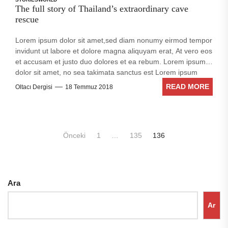
The full story of Thailand’s extraordinary cave
rescue
Lorem ipsum dolor sit amet,sed diam nonumy eirmod tempor
invidunt ut labore et dolore magna aliquyam erat, At vero eos
et accusam et justo duo dolores et ea rebum. Lorem ipsum
dolor sit amet, no sea takimata sanctus est Lorem ipsum
dolor sit amet. Stet clita kasd gubergren, no sea takimata
READ MORE
Oltacı Dergisi
18 Temmuz 2018
sanctus est Lorem ipsum dolor sit amet. no sea takimata
sanctus est Lorem ipsum dolor sit amet. no sea takimata
sanctus est Lorem ipsum dolor sit amet. sed diam voluptua.
Yazı
Önceki
1
…
135
136
sayfalaması
Ara
Ar